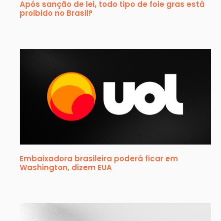
Após sanção de lei, todo tipo de foie gras está
proibido no Brasil?
Embaixadora brasileira poderá ficar em
Washington, dizem EUA