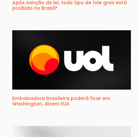
Após sanção de lei, todo tipo de foie gras está
proibido no Brasil?
Embaixadora brasileira poderá ficar em
Washington, dizem EUA