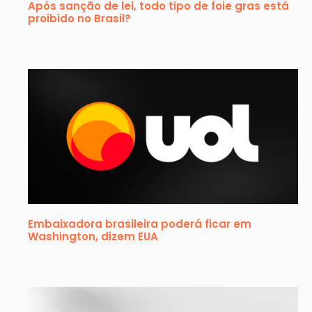
Após sanção de lei, todo tipo de foie gras está
proibido no Brasil?
Embaixadora brasileira poderá ficar em
Washington, dizem EUA