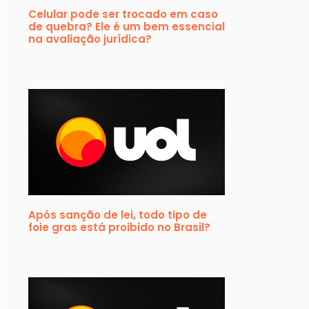
Celular pode ser trocado em caso
de quebra? Ele é um bem essencial
na avaliação jurídica?
Após sanção de lei, todo tipo de
foie gras está proibido no Brasil?