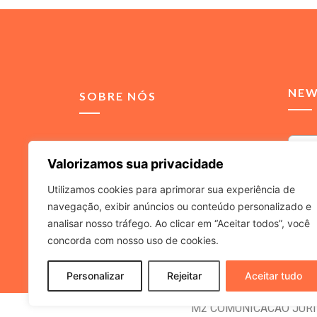
NEW
SOBRE NÓS
Somos uma agência de
Valorizamos sua privacidade
comunicação integrada,
voltada para soluções de
Utilizamos cookies para aprimorar sua experiência de
relacionamento para
navegação, exibir anúncios ou conteúdo personalizado e
Ao inf
advogados e escritórios de
a
Políti
analisar nosso tráfego. Ao clicar em “Aceitar todos”, você
advocacia.
concorda com nosso uso de cookies.
Personalizar
Rejeitar
Aceitar tudo
M2 COMUNICACAO JURIDIC