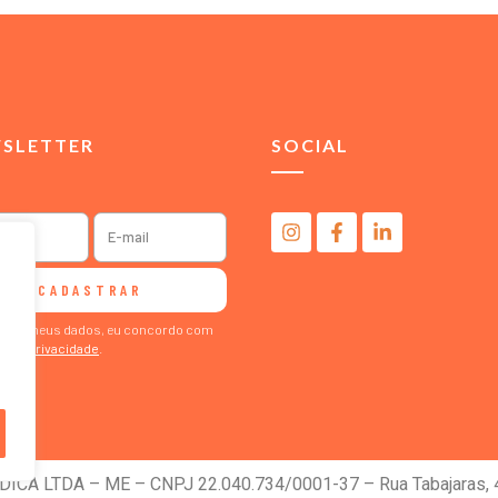
SLETTER
SOCIAL
CADASTRAR
ormar meus dados, eu concordo com
ca de Privacidade
.
A LTDA – ME – CNPJ 22.040.734/0001-37 – Rua Tabajaras, 43