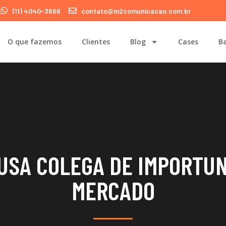
(11) 4040-3666
contato@m2comunicacao.com.br
O que fazemos
Clientes
Blog
Cases
Ba
USA COLEGA DE IMPORTU
MERCADO