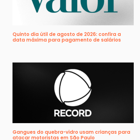
Quinto dia útil de agosto de 2026: confira a
data máxima para pagamento de salários
Gangues do quebra-vidro usam crianças para
atacar motoristas em São Paulo