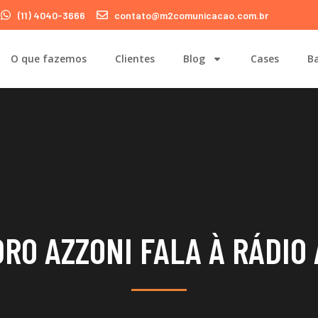
(11) 4040-3666
contato@m2comunicacao.com.br
O que fazemos
Clientes
Blog
Cases
Ba
RO AZZONI FALA À RÁDIO