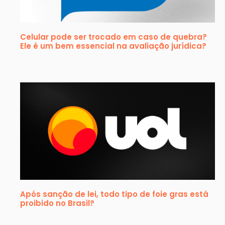
Celular pode ser trocado em caso de quebra?
Ele é um bem essencial na avaliação jurídica?
Após sanção de lei, todo tipo de foie gras está
proibido no Brasil?