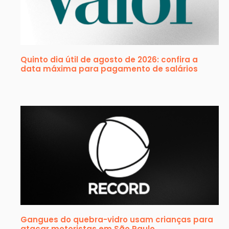
Quinto dia útil de agosto de 2026: confira a
data máxima para pagamento de salários
Gangues do quebra-vidro usam crianças para
atacar motoristas em São Paulo