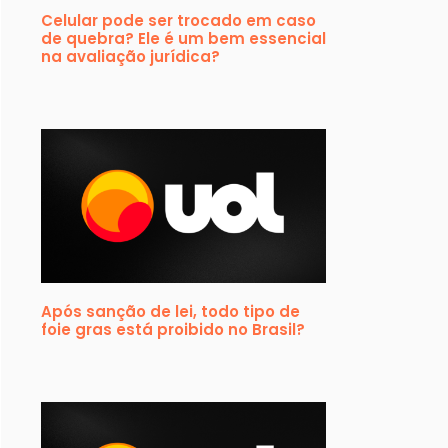
Celular pode ser trocado em caso
de quebra? Ele é um bem essencial
na avaliação jurídica?
Após sanção de lei, todo tipo de
foie gras está proibido no Brasil?