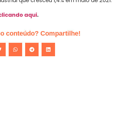
ustrial que cresceu 1,4% em maio de 2021.
clicando aqui
.
do conteúdo? Compartilhe!