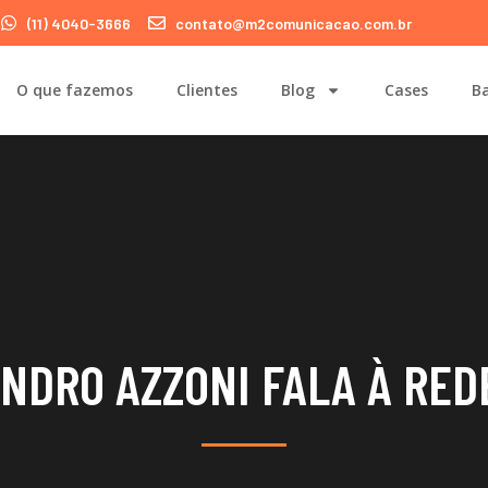
(11) 4040-3666
contato@m2comunicacao.com.br
O que fazemos
Clientes
Blog
Cases
Ba
NDRO AZZONI FALA À RED