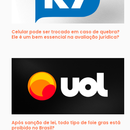
Celular pode ser trocado em caso de quebra?
Ele é um bem essencial na avaliação jurídica?
Após sanção de lei, todo tipo de foie gras está
proibido no Brasil?