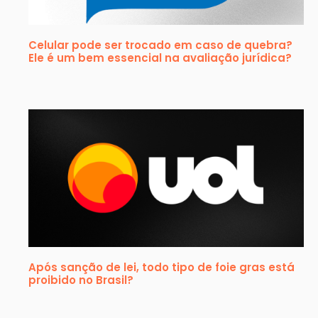
Celular pode ser trocado em caso de quebra?
Ele é um bem essencial na avaliação jurídica?
Após sanção de lei, todo tipo de foie gras está
proibido no Brasil?