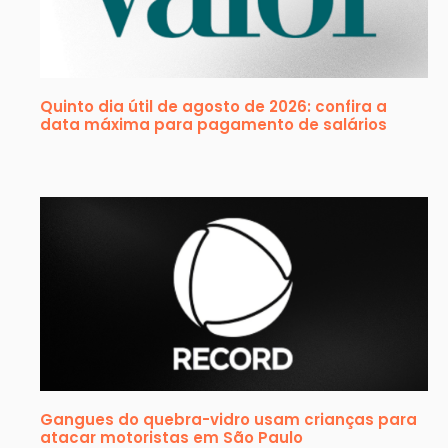
Quinto dia útil de agosto de 2026: confira a
data máxima para pagamento de salários
Gangues do quebra-vidro usam crianças para
atacar motoristas em São Paulo