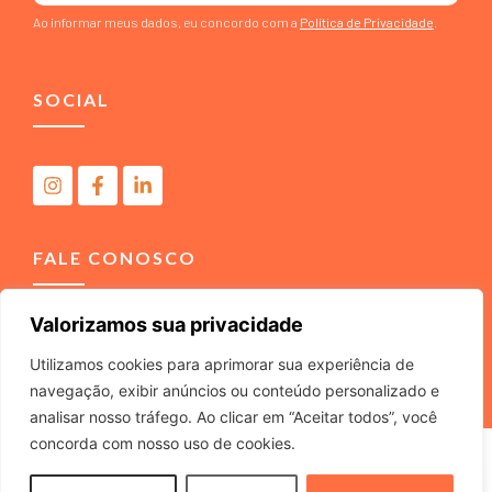
Ao informar meus dados, eu concordo com a
Política de Privacidade
.
SOCIAL
FALE CONOSCO
Valorizamos sua privacidade
(11) 4040-3666
contato@m2comunicacao.com.br
Utilizamos cookies para aprimorar sua experiência de
navegação, exibir anúncios ou conteúdo personalizado e
analisar nosso tráfego. Ao clicar em “Aceitar todos”, você
concorda com nosso uso de cookies.
M2 COMUNICACAO JURIDICA LTDA – ME – CNPJ
22.040.734/0001-37 – Rua Tabajaras, 439 – Tel. (11) 4040-