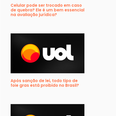
Celular pode ser trocado em caso
de quebra? Ele é um bem essencial
na avaliação jurídica?
Após sanção de lei, todo tipo de
foie gras está proibido no Brasil?