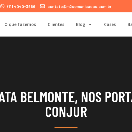
(11) 4040-3666
contato@m2comunicacao.com.br
O que fazemos
Clientes
Blog
Cases
Ba
ATA BELMONTE, NOS PORT
CONJUR