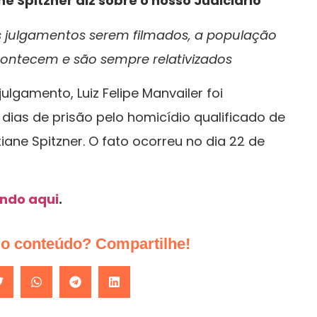
 Spitzner diz sobre o nosso Judiciário
os julgamentos serem filmados, a população
contecem e são sempre relativizados
julgamento, Luiz Felipe Manvailer foi
dias de prisão pelo homicídio qualificado de
ane Spitzner. O fato ocorreu no dia 22 de
ando aqui
.
do conteúdo? Compartilhe!