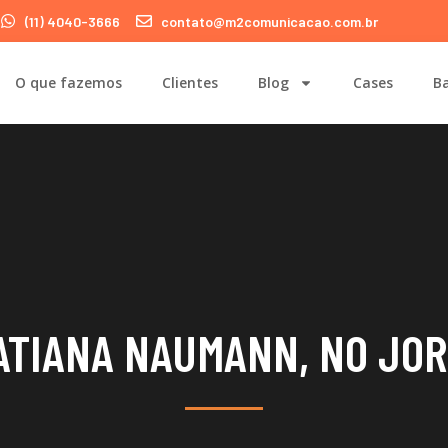
(11) 4040-3666
contato@m2comunicacao.com.br
O que fazemos
Clientes
Blog
Cases
Ba
ATIANA NAUMANN, NO JO