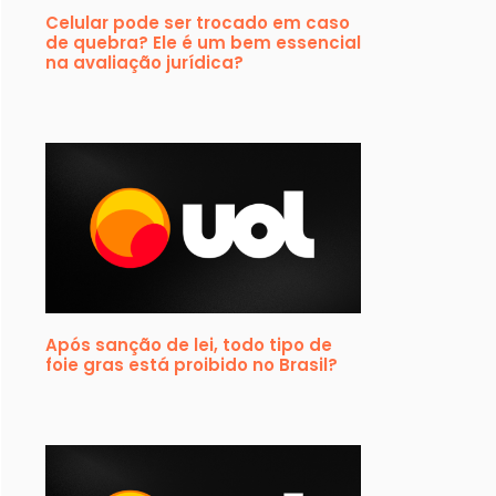
Celular pode ser trocado em caso
de quebra? Ele é um bem essencial
na avaliação jurídica?
Após sanção de lei, todo tipo de
foie gras está proibido no Brasil?