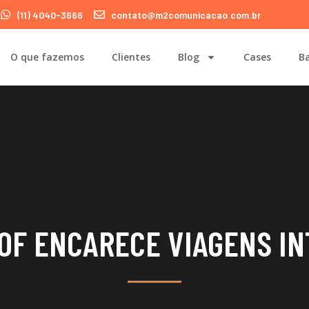
(11) 4040-3666
contato@m2comunicacao.com.br
O que fazemos
Clientes
Blog
Cases
Ba
OF ENCARECE VIAGENS I