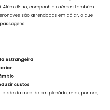
50. Além disso, companhias aéreas também
aeronaves são arrendadas em dólar, o que
 passagens.
a estrangeira
terior
câmbio
eduzir custos
alidade da medida em plenário, mas, por ora,