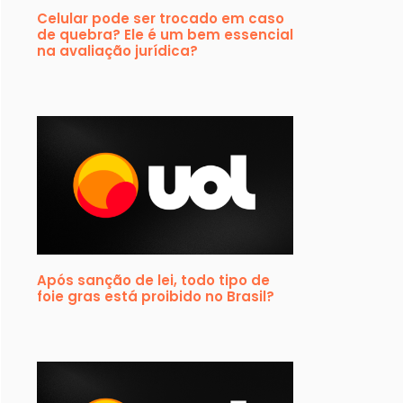
Celular pode ser trocado em caso
de quebra? Ele é um bem essencial
na avaliação jurídica?
Após sanção de lei, todo tipo de
foie gras está proibido no Brasil?