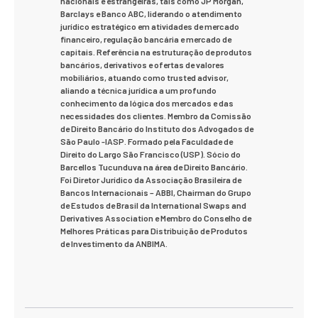
nacionais e estrangeiras, tais como JP Morgan,
Barclays e Banco ABC, liderando o atendimento
jurídico estratégico em atividades de mercado
financeiro, regulação bancária e mercado de
capitais. Referência na estruturação de produtos
bancários, derivativos e ofertas de valores
mobiliários, atuando como trusted advisor,
aliando a técnica jurídica a um profundo
conhecimento da lógica dos mercados e das
necessidades dos clientes. Membro da Comissão
de Direito Bancário do Instituto dos Advogados de
São Paulo -IASP.
Formado pela
Faculdade de
Direito do Largo São Francisco (USP). Sócio do
Barcellos Tucunduva na área de Direito Bancário.
Foi Diretor Jurídico da Associação Brasileira de
Bancos Internacionais – ABBI, Chairman do Grupo
de Estudos de Brasil da International Swaps and
Derivatives Association e Membro do Conselho de
Melhores Práticas para Distribuição de Produtos
de Investimento da ANBIMA.