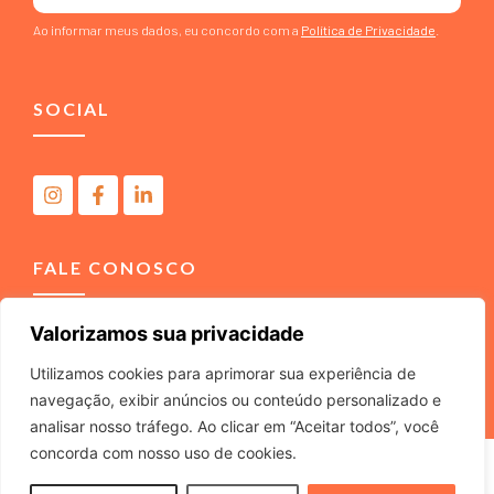
Ao informar meus dados, eu concordo com a
Política de Privacidade
.
SOCIAL
FALE CONOSCO
Valorizamos sua privacidade
(11) 4040-3666
contato@m2comunicacao.com.br
Utilizamos cookies para aprimorar sua experiência de
navegação, exibir anúncios ou conteúdo personalizado e
analisar nosso tráfego. Ao clicar em “Aceitar todos”, você
concorda com nosso uso de cookies.
M2 COMUNICACAO JURIDICA LTDA – ME – CNPJ
22.040.734/0001-37 – Rua Tabajaras, 439 – Tel. (11) 4040-