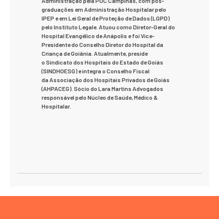
Administração pela PUC Campinas, com pós-
graduações em Administração Hospitalar pelo
IPEP e em Lei Geral de Proteção de Dados (LGPD)
pelo Instituto Legale. Atuou como Diretor-Geral do
Hospital Evangélico de Anápolis e foi Vice-
Presidente do Conselho Diretor do Hospital da
Criança de Goiânia. Atualmente, preside
o Sindicato dos Hospitais do Estado de Goiás
(SINDHOESG) e integra o Conselho Fiscal
da Associação dos Hospitais Privados de Goiás
(AHPACEG). Sócio do Lara Martins Advogados
responsável pelo Núcleo de Saúde, Médico &
Hospitalar.