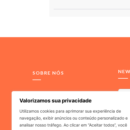
NEW
SOBRE NÓS
Somos uma agência de
Valorizamos sua privacidade
comunicação integrada,
voltada para soluções de
Utilizamos cookies para aprimorar sua experiência de
relacionamento para
navegação, exibir anúncios ou conteúdo personalizado e
Ao inf
advogados e escritórios de
a
Políti
analisar nosso tráfego. Ao clicar em “Aceitar todos”, você
advocacia.