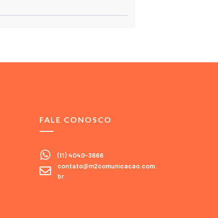
FALE CONOSCO
(11) 4040-3666
contato@m2comunicacao.com.
br