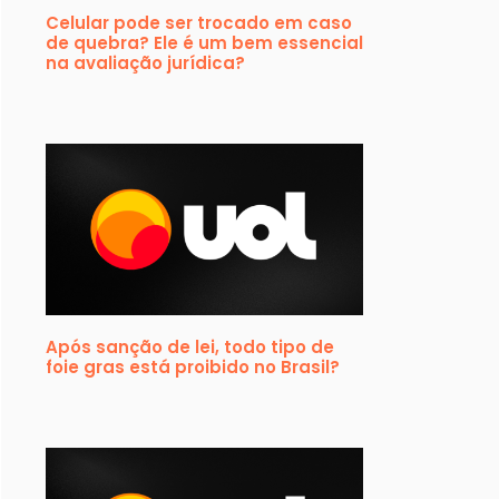
Celular pode ser trocado em caso
de quebra? Ele é um bem essencial
na avaliação jurídica?
Após sanção de lei, todo tipo de
foie gras está proibido no Brasil?