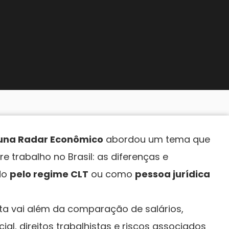
luna Radar Econômico
abordou um tema que
e trabalho no Brasil: as diferenças e
do
pelo regime CLT
ou como
pessoa jurídica
uta vai além da comparação de salários,
al, direitos trabalhistas e riscos associados