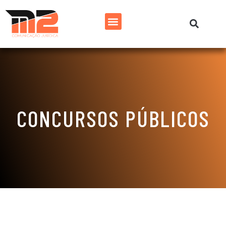
CONCURSOS PÚBLICOS