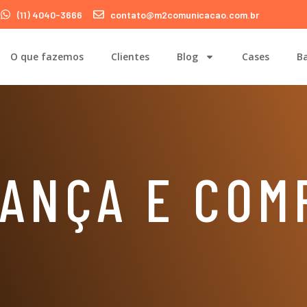
(11) 4040-3666
contato@m2comunicacao.com.br
O que fazemos
Clientes
Blog
Cases
Ba
ANÇA E COM