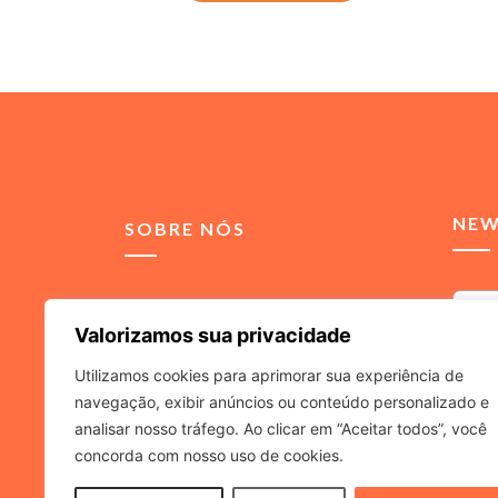
NEW
SOBRE NÓS
Somos uma agência de
Valorizamos sua privacidade
comunicação integrada,
voltada para soluções de
Utilizamos cookies para aprimorar sua experiência de
relacionamento para
navegação, exibir anúncios ou conteúdo personalizado e
Ao inf
advogados e escritórios de
a
Políti
analisar nosso tráfego. Ao clicar em “Aceitar todos”, você
advocacia.
concorda com nosso uso de cookies.