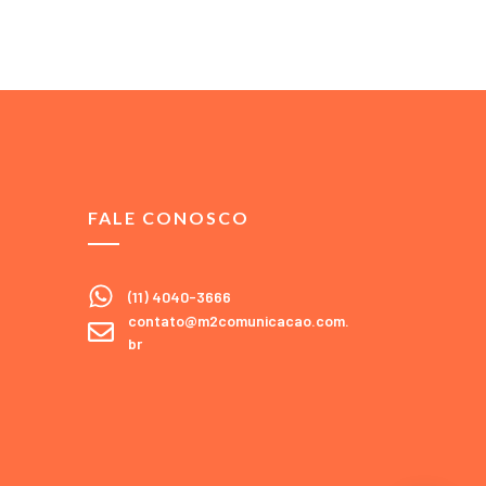
FALE CONOSCO
(11) 4040-3666
contato@m2comunicacao.com.
br