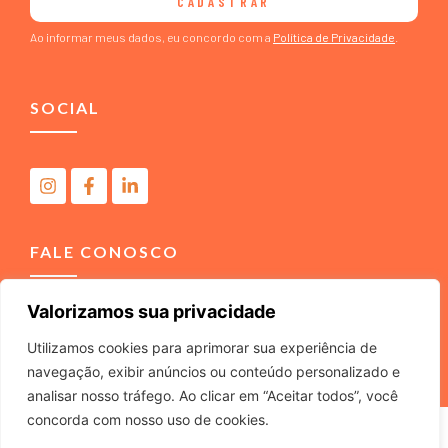
CADASTRAR
Ao informar meus dados, eu concordo com a
Política de Privacidade
.
SOCIAL
FALE CONOSCO
Valorizamos sua privacidade
(11) 4040-3666
contato@m2comunicacao.com.br
Utilizamos cookies para aprimorar sua experiência de
navegação, exibir anúncios ou conteúdo personalizado e
analisar nosso tráfego. Ao clicar em “Aceitar todos”, você
concorda com nosso uso de cookies.
M2 COMUNICACAO JURIDICA LTDA – ME – CNPJ