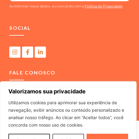
Ao informar meus dados, eu concordo com a
Política de Privacidade
.
SOCIAL
FALE CONOSCO
Valorizamos sua privacidade
(11) 4040-3666
contato@m2comunicacao.com.br
Utilizamos cookies para aprimorar sua experiência de
navegação, exibir anúncios ou conteúdo personalizado e
analisar nosso tráfego. Ao clicar em “Aceitar todos”, você
concorda com nosso uso de cookies.
M2 COMUNICACAO JURIDICA LTDA – ME – CNPJ
22.040.734/0001-37 – Rua Tabajaras, 439 – Tel. (11) 4040-