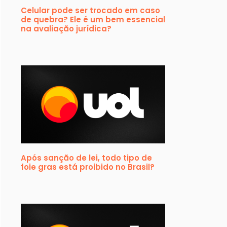
Celular pode ser trocado em caso
de quebra? Ele é um bem essencial
na avaliação jurídica?
Após sanção de lei, todo tipo de
foie gras está proibido no Brasil?