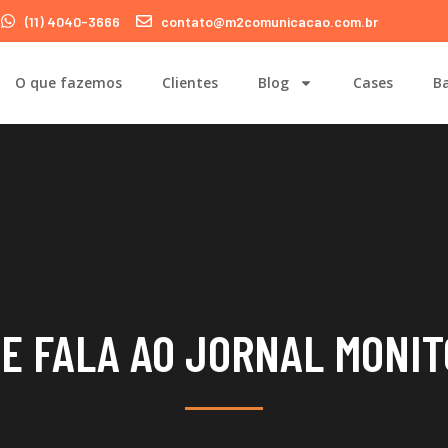
(11) 4040-3666
contato@m2comunicacao.com.br
O que fazemos
Clientes
Blog
Cases
Ba
E FALA AO JORNAL MONI