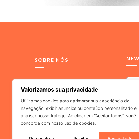
NEW
SOBRE NÓS
Somos uma agência de
Valorizamos sua privacidade
comunicação integrada,
voltada para soluções de
Utilizamos cookies para aprimorar sua experiência de
relacionamento para
navegação, exibir anúncios ou conteúdo personalizado e
Ao inf
advogados e escritórios de
a
Políti
analisar nosso tráfego. Ao clicar em “Aceitar todos”, você
advocacia.
concorda com nosso uso de cookies.
Personalizar
Rejeitar
Aceitar tudo