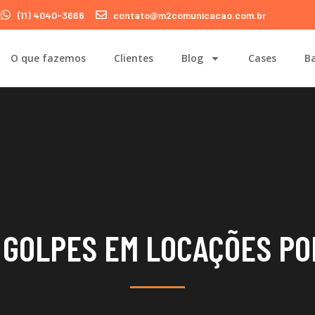
(11) 4040-3666
contato@m2comunicacao.com.br
O que fazemos
Clientes
Blog
Cases
Ba
 GOLPES EM LOCAÇÕES P