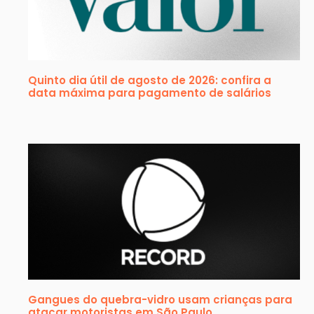
Quinto dia útil de agosto de 2026: confira a
data máxima para pagamento de salários
Gangues do quebra-vidro usam crianças para
atacar motoristas em São Paulo