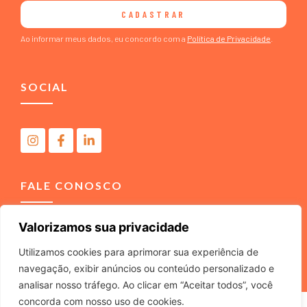
CADASTRAR
Ao informar meus dados, eu concordo com a
Política de Privacidade
.
SOCIAL
FALE CONOSCO
Valorizamos sua privacidade
(11) 4040-3666
contato@m2comunicacao.com.br
Utilizamos cookies para aprimorar sua experiência de
navegação, exibir anúncios ou conteúdo personalizado e
analisar nosso tráfego. Ao clicar em “Aceitar todos”, você
concorda com nosso uso de cookies.
M2 COMUNICACAO JURIDICA LTDA – ME – CNPJ