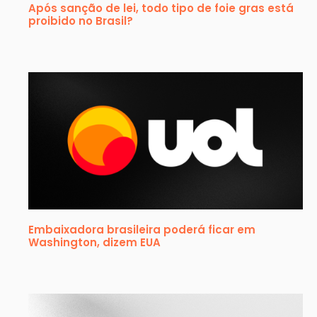
Após sanção de lei, todo tipo de foie gras está
proibido no Brasil?
Embaixadora brasileira poderá ficar em
Washington, dizem EUA