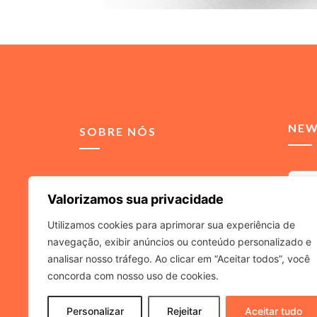
NEW
SOBRE NÓS
Somos uma agência de
Valorizamos sua privacidade
comunicação integrada,
voltada para soluções de
Utilizamos cookies para aprimorar sua experiência de
relacionamento para
navegação, exibir anúncios ou conteúdo personalizado e
Ao inf
advogados e escritórios de
a
Políti
analisar nosso tráfego. Ao clicar em “Aceitar todos”, você
advocacia.
concorda com nosso uso de cookies.
Personalizar
Rejeitar
Aceitar tudo