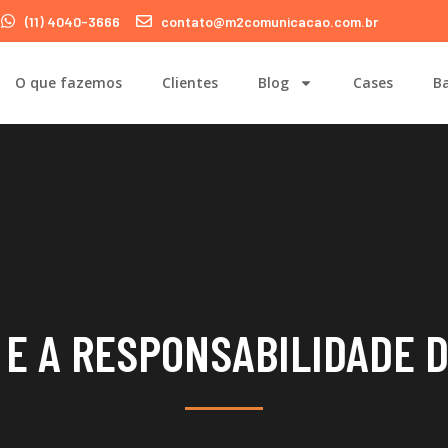
(11) 4040-3666
contato@m2comunicacao.com.br
O que fazemos
Clientes
Blog
Cases
Ba
 E A RESPONSABILIDADE 