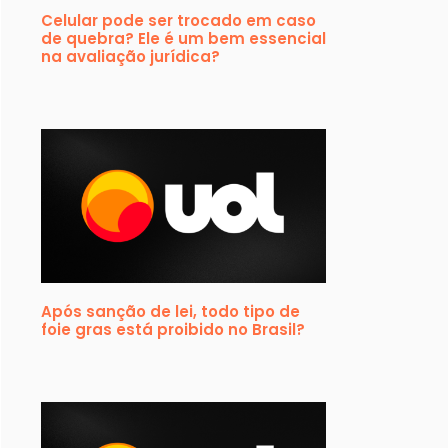
Celular pode ser trocado em caso
de quebra? Ele é um bem essencial
na avaliação jurídica?
Após sanção de lei, todo tipo de
foie gras está proibido no Brasil?