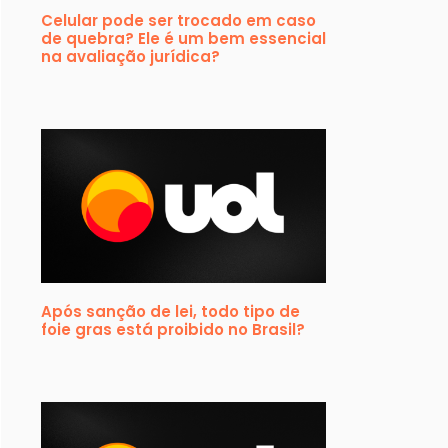
Celular pode ser trocado em caso
de quebra? Ele é um bem essencial
na avaliação jurídica?
Após sanção de lei, todo tipo de
foie gras está proibido no Brasil?