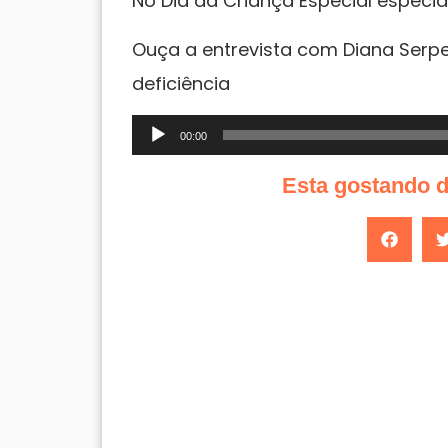
No Dia da Criança Especial especial
Ouça a entrevista com Diana Serpe
deficiência
Tocador
00:00
de
Esta gostando 
áudio