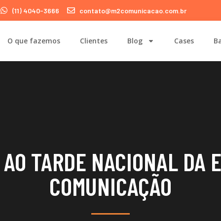
(11) 4040-3666
contato@m2comunicacao.com.br
O que fazemos
Clientes
Blog
Cases
Ba
 AO TARDE NACIONAL DA 
COMUNICAÇÃO