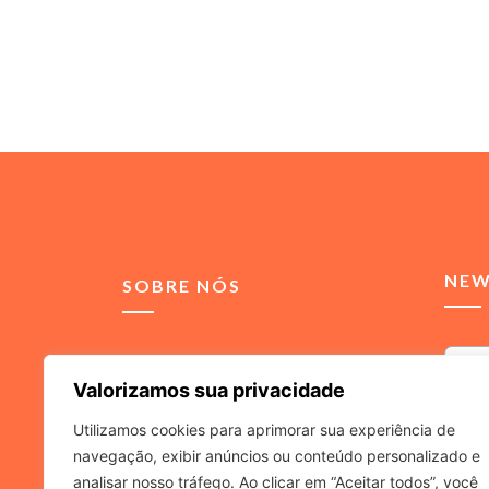
NEW
SOBRE NÓS
Somos uma agência de
Valorizamos sua privacidade
comunicação integrada,
voltada para soluções de
Utilizamos cookies para aprimorar sua experiência de
relacionamento para
navegação, exibir anúncios ou conteúdo personalizado e
Ao inf
advogados e escritórios de
a
Políti
analisar nosso tráfego. Ao clicar em “Aceitar todos”, você