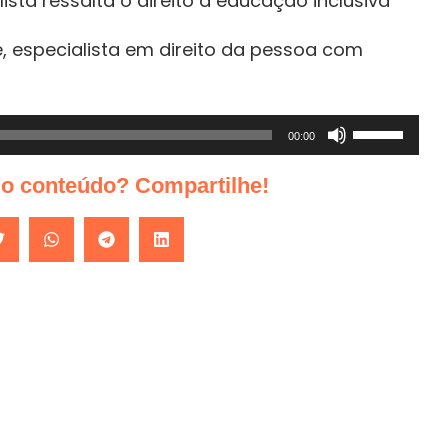
ista ressalta o direito a educação inclusiva
, especialista em direito da pessoa com
Use
00:00
as
do conteúdo? Compartilhe!
setas
para
cima
ou
para
baixo
para
aumentar