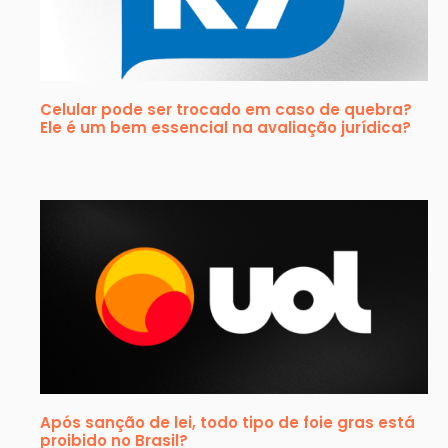
Celular pode ser trocado em caso de quebra?
Ele é um bem essencial na avaliação jurídica?
Após sanção de lei, todo tipo de foie gras está
proibido no Brasil?