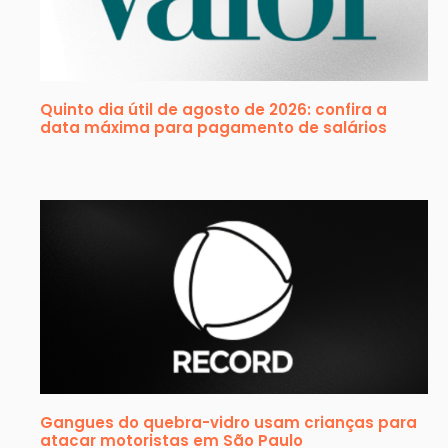
Quinto dia útil de agosto de 2026: confira a
data máxima para pagamento de salários
Gangues do quebra-vidro usam crianças para
atacar motoristas em São Paulo