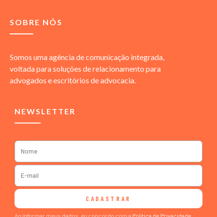
SOBRE NÓS
Somos uma agência de comunicação integrada,
voltada para soluções de relacionamento para
advogados e escritórios de advocacia.
NEWSLETTER
CADASTRAR
Ao informar meus dados, eu concordo com a
Política de Privacidade
.