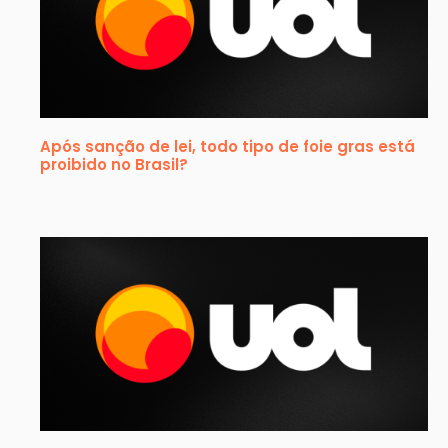
Após sanção de lei, todo tipo de foie gras está
proibido no Brasil?