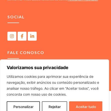
SOCIAL
FALE CONOSCO
Valorizamos sua privacidade
(11) 4040-3666
contato@m2comunicacao.com.br
Utilizamos cookies para aprimorar sua experiência de
navegação, exibir anúncios ou conteúdo personalizado e
analisar nosso tráfego. Ao clicar em “Aceitar todos”, você
concorda com nosso uso de cookies.
M2 COMUNICACAO JURIDICA LTDA – ME – CNPJ
22.040.734/0001-37 – Rua Tabajaras, 439 – Tel. (11) 4040-
Personalizar
Rejeitar
Aceitar tudo
3666