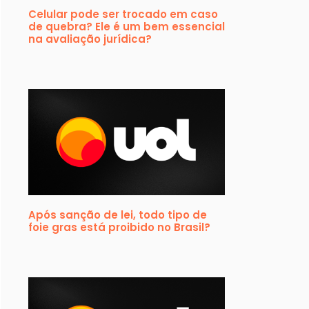
Celular pode ser trocado em caso
de quebra? Ele é um bem essencial
na avaliação jurídica?
Após sanção de lei, todo tipo de
foie gras está proibido no Brasil?