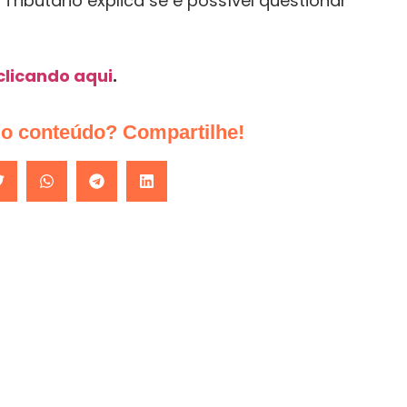
 Tributário explica se é possível questionar
clicando aqui
.
do conteúdo? Compartilhe!