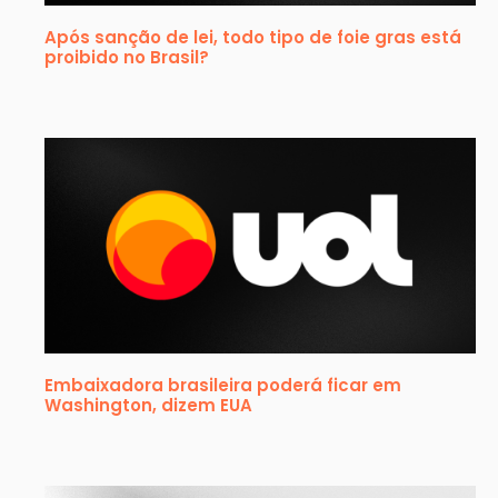
Após sanção de lei, todo tipo de foie gras está
proibido no Brasil?
Embaixadora brasileira poderá ficar em
Washington, dizem EUA