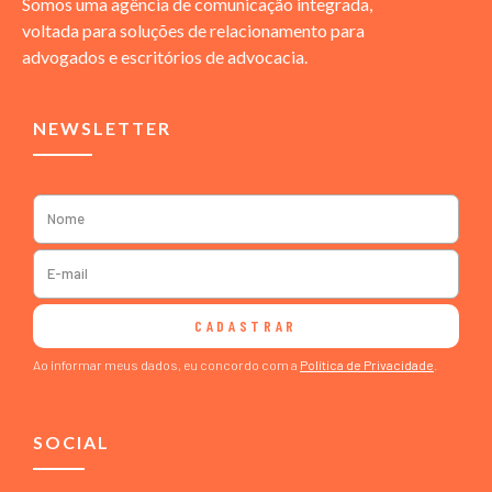
Somos uma agência de comunicação integrada,
voltada para soluções de relacionamento para
advogados e escritórios de advocacia.
NEWSLETTER
CADASTRAR
Ao informar meus dados, eu concordo com a
Política de Privacidade
.
SOCIAL