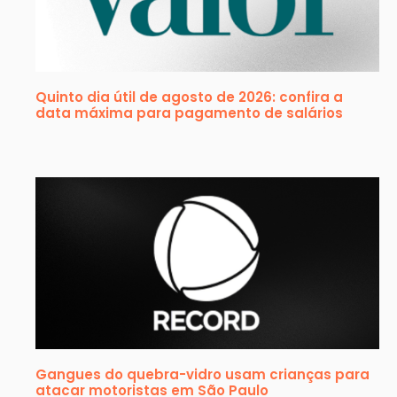
Quinto dia útil de agosto de 2026: confira a
data máxima para pagamento de salários
Gangues do quebra-vidro usam crianças para
atacar motoristas em São Paulo