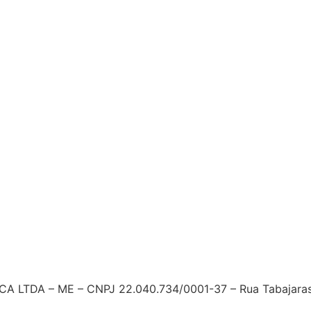
ordo com a
Política de
acidade
.
LTDA – ME – CNPJ 22.040.734/0001-37 – Rua Tabajaras, 