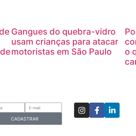
 de
Gangues do quebra-vidro
Po
usam crianças para atacar
co
 de
motoristas em São Paulo
o 
ca
CADASTRAR
nformar meus dados, eu