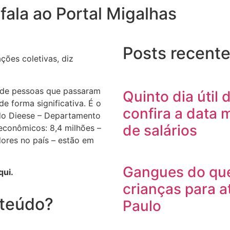
fala ao Portal Migalhas
Posts recent
ões coletivas, diz
 de pessoas que passaram
Quinto dia útil
e forma significativa. É o
confira a data
 do Dieese – Departamento
de salários
oeconômicos: 8,4 milhões –
dores no país – estão em
Gangues do qu
qui.
crianças para a
nteúdo?
Paulo