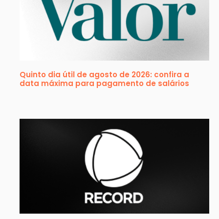
Quinto dia útil de agosto de 2026: confira a
data máxima para pagamento de salários