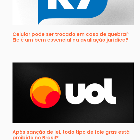
Celular pode ser trocado em caso de quebra?
Ele é um bem essencial na avaliação jurídica?
Após sanção de lei, todo tipo de foie gras está
proibido no Brasil?