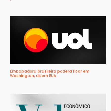
Embaixadora brasileira poderá ficar em
Washington, dizem EUA