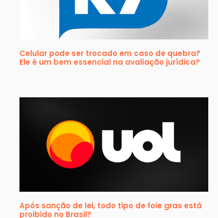
Celular pode ser trocado em caso de quebra?
Ele é um bem essencial na avaliação jurídica?
Após sanção de lei, todo tipo de foie gras está
proibido no Brasil?