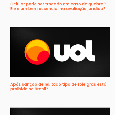
Celular pode ser trocado em caso de quebra?
Ele é um bem essencial na avaliação jurídica?
Após sanção de lei, todo tipo de foie gras está
proibido no Brasil?