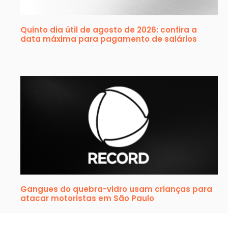
Quinto dia útil de agosto de 2026: confira a
data máxima para pagamento de salários
Gangues do quebra-vidro usam crianças para
atacar motoristas em São Paulo