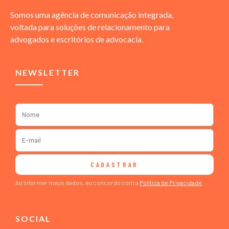
Somos uma agência de comunicação integrada,
voltada para soluções de relacionamento para
advogados e escritórios de advocacia.
NEWSLETTER
CADASTRAR
Ao informar meus dados, eu concordo com a
Política de Privacidade
.
SOCIAL