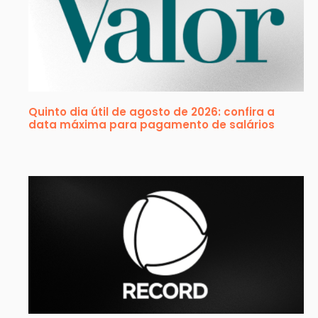
Quinto dia útil de agosto de 2026: confira a
data máxima para pagamento de salários