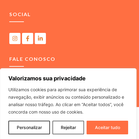
SOCIAL
FALE CONOSCO
Valorizamos sua privacidade
(11) 4040-3666
contato@m2comunicacao.com.br
Utilizamos cookies para aprimorar sua experiência de
navegação, exibir anúncios ou conteúdo personalizado e
analisar nosso tráfego. Ao clicar em “Aceitar todos”, você
concorda com nosso uso de cookies.
M2 COMUNICACAO JURIDICA LTDA – ME – CNPJ
22.040.734/0001-37 – Rua Tabajaras, 439 – Tel. (11) 4040-
Personalizar
Rejeitar
Aceitar tudo
3666