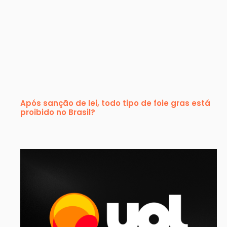
Após sanção de lei, todo tipo de foie gras está
proibido no Brasil?