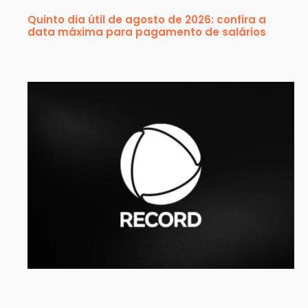
Quinto dia útil de agosto de 2026: confira a
data máxima para pagamento de salários