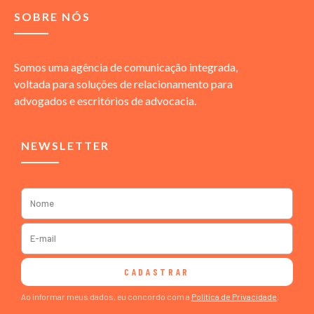
SOBRE NÓS
Somos uma agência de comunicação integrada,
voltada para soluções de relacionamento para
advogados e escritórios de advocacia.
NEWSLETTER
CADASTRAR
Ao informar meus dados, eu concordo com a
Política de Privacidade
.