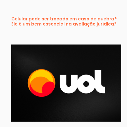
Celular pode ser trocado em caso de quebra?
Ele é um bem essencial na avaliação jurídica?