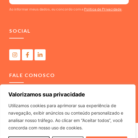
Ao informar meus dados, eu concordo com a
Política de Privacidade
.
SOCIAL
FALE CONOSCO
Valorizamos sua privacidade
(11) 4040-3666
contato@m2comunicacao.com.br
Utilizamos cookies para aprimorar sua experiência de
navegação, exibir anúncios ou conteúdo personalizado e
analisar nosso tráfego. Ao clicar em “Aceitar todos”, você
concorda com nosso uso de cookies.
M2 COMUNICACAO JURIDICA LTDA – ME – CNPJ
22.040.734/0001-37 – Rua Tabajaras, 439 – Tel. (11) 4040-