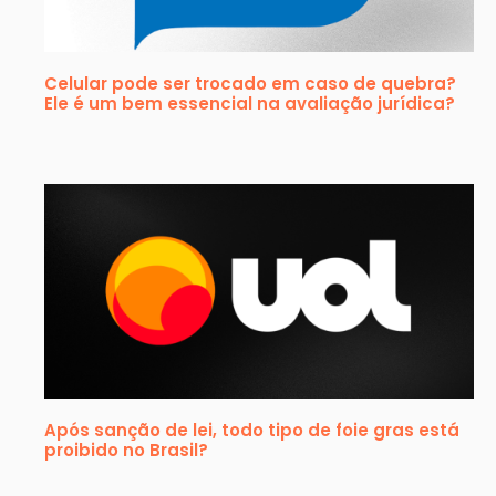
Celular pode ser trocado em caso de quebra?
Ele é um bem essencial na avaliação jurídica?
Após sanção de lei, todo tipo de foie gras está
proibido no Brasil?