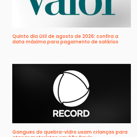
Quinto dia útil de agosto de 2026: confira a
data máxima para pagamento de salários
Gangues do quebra-vidro usam crianças para