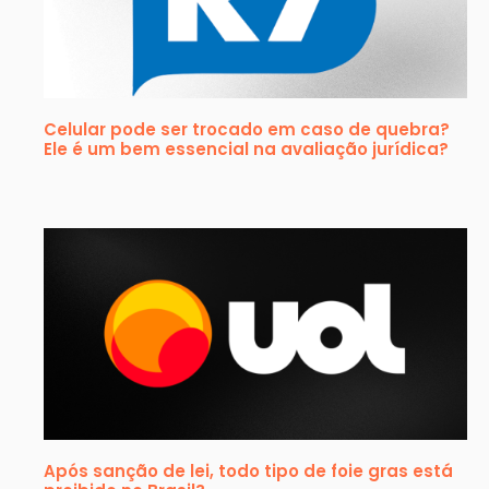
Celular pode ser trocado em caso de quebra?
Ele é um bem essencial na avaliação jurídica?
Após sanção de lei, todo tipo de foie gras está