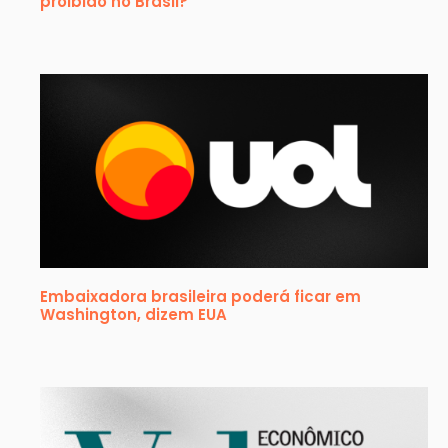
proibido no Brasil?
Embaixadora brasileira poderá ficar em
Washington, dizem EUA