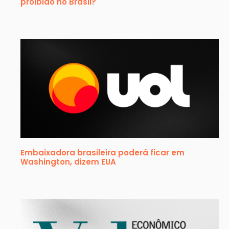
proibido no Brasil?
Embaixadora brasileira poderá ficar em
Washington, dizem EUA