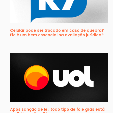
Celular pode ser trocado em caso de quebra?
Ele é um bem essencial na avaliação jurídica?
Após sanção de lei, todo tipo de foie gras está