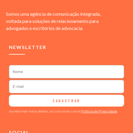
Somos uma agência de comunicação integrada,
voltada para soluções de relacionamento para
advogados e escritórios de advocacia.
NEWSLETTER
CADASTRAR
Ao informar meus dados, eu concordo com a
Política de Privacidade
.
SOCIAL