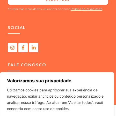
Ao informar meus dados, eu concordo com a
Política de Privacidade
.
SOCIAL
FALE CONOSCO
Valorizamos sua privacidade
(11) 4040-3666
contato@m2comunicacao.com.br
Utilizamos cookies para aprimorar sua experiência de
navegação, exibir anúncios ou conteúdo personalizado e
analisar nosso tráfego. Ao clicar em “Aceitar todos”, você
concorda com nosso uso de cookies.
M2 COMUNICACAO JURIDICA LTDA – ME – CNPJ