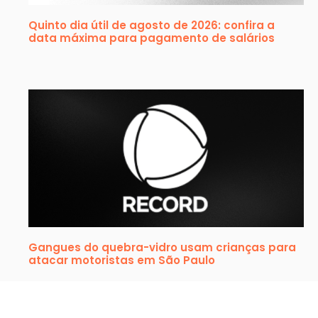
Quinto dia útil de agosto de 2026: confira a
data máxima para pagamento de salários
Gangues do quebra-vidro usam crianças para
atacar motoristas em São Paulo