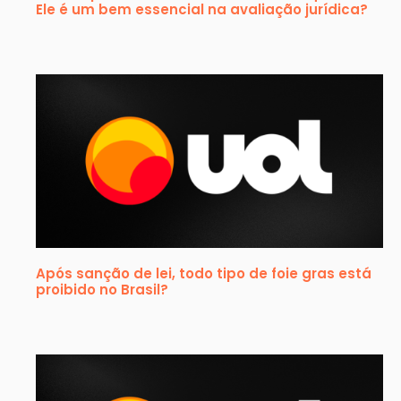
Ele é um bem essencial na avaliação jurídica?
Após sanção de lei, todo tipo de foie gras está
proibido no Brasil?