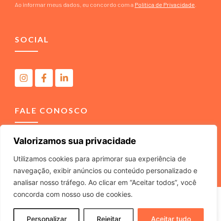
Ao informar meus dados, eu concordo com a
Política de Privacidade
.
SOCIAL
FALE CONOSCO
Valorizamos sua privacidade
(11) 4040-3666
contato@m2comunicacao.com.br
Utilizamos cookies para aprimorar sua experiência de
navegação, exibir anúncios ou conteúdo personalizado e
analisar nosso tráfego. Ao clicar em “Aceitar todos”, você
concorda com nosso uso de cookies.
M2 COMUNICACAO JURIDICA LTDA – ME – CNPJ
22.040.734/0001-37 – Rua Tabajaras, 439 – Tel. (11) 4040-
Personalizar
Rejeitar
Aceitar tudo