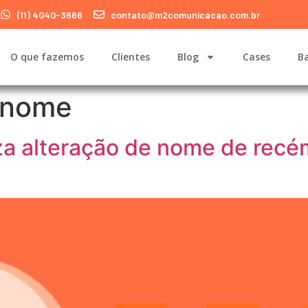
(11) 4040-3666
contato@m2comunicacao.com.br
O que fazemos
Clientes
Blog
Cases
Ba
 nome
riza alteração de nome de rec