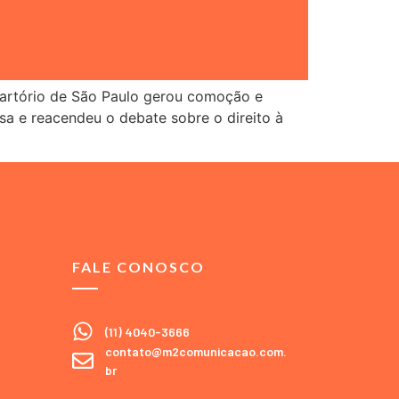
 cartório de São Paulo gerou comoção e
sa e reacendeu o debate sobre o direito à
FALE CONOSCO
(11) 4040-3666
contato@m2comunicacao.com.
br